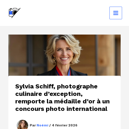
Aller
au
contenu
Sylvia Schiff, photographe
culinaire d’exception,
remporte la médaille d’or à un
concours photo international
Par
Noémi
/
4 février 2026