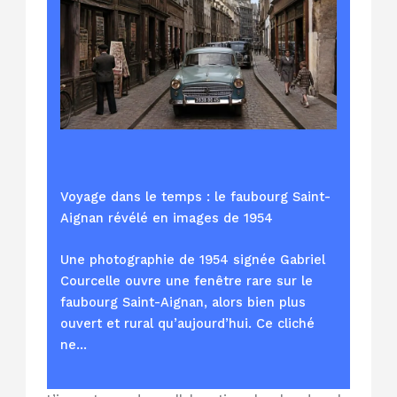
Voyage dans le temps : le faubourg Saint-
Aignan révélé en images de 1954
Une photographie de 1954 signée Gabriel
Courcelle ouvre une fenêtre rare sur le
faubourg Saint-Aignan, alors bien plus
ouvert et rural qu’aujourd’hui. Ce cliché
ne…