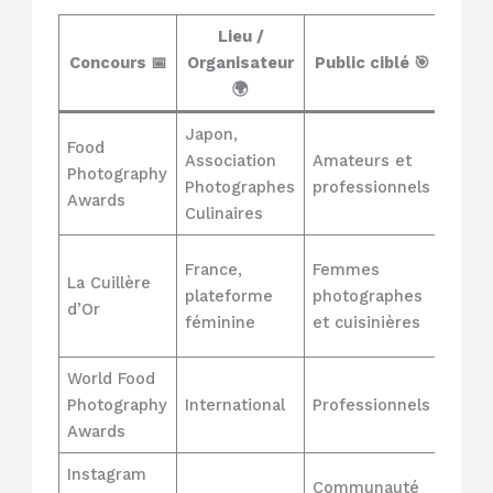
Lieu /
Concours 📅
Organisateur
Public ciblé 🎯
Point
🌍
Japon,
Réput
Food
Association
Amateurs et
inter
Photography
Photographes
professionnels
diver
Awards
Culinaires
catég
Valor
France,
Femmes
La Cuillère
du fé
plateforme
photographes
d’Or
évén
féminine
et cuisinières
uniq
World Food
Exige
Photography
International
Professionnels
média
Awards
tremp
Instagram
Dyna
Communauté