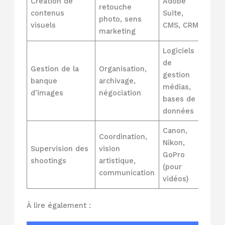
Création de
Adobe
retouche
contenus
Suite,
photo, sens
visuels
CMS, CRM
marketing
Logiciels
de
Gestion de la
Organisation,
gestion
banque
archivage,
médias,
d’images
négociation
bases de
données
Canon,
Coordination,
Nikon,
Supervision des
vision
GoPro
shootings
artistique,
(pour
communication
vidéos)
À lire également :