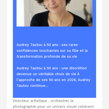
Audrey Tautou à 50 ans : ses rares
confidences touchantes sur sa fille et la
transformation profonde de sa vie
Audrey Tautou à 50 ans : une discrétion
devenue un véritable choix de vie À
l’approche de ses 50 ans en 2026, Audrey
Tautou continue…
Directeur artistique : orchestrer la
photographie pour un univers visuel cohérent