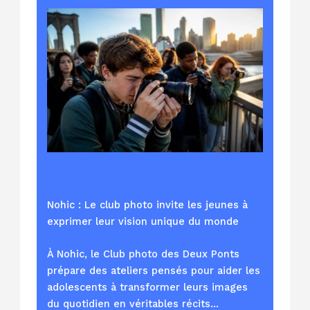
Nohic : Le club photo invite les jeunes à
exprimer leur vision unique du monde
À Nohic, le Club photo des Deux Ponts
prépare des ateliers pensés pour aider les
adolescents à transformer leurs images
du quotidien en véritables récits…