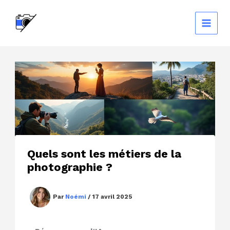
Aller
au
contenu
Quels sont les métiers de la
photographie ?
Par
Noémi
/
17 avril 2025