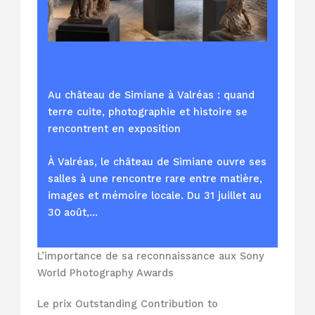
Au château de Simiane à Valréas : quand
terre cuite, photographie et histoire se
rencontrent en exposition
À Valréas, le château de Simiane ouvre ses
salles à une rencontre rare entre matière,
images et mémoire locale. Du 31 juillet au
30 août,…
L’importance de sa reconnaissance aux Sony
World Photography Awards
Le prix Outstanding Contribution to