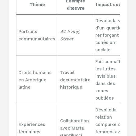
Exemple
Thème
Impact social
d’œuvre
Dévoile la vie
d’un quartier,
Portraits
44 Irving
renforçant la
communautaires
Street
cohésion
sociale
Fait connaître
les luttes
Droits humains
Travail
invisibles
en Amérique
documentaire
dans des
latine
historique
zones
oubliées
Dévoile la
relation
Collaboration
Expériences
complexe des
avec Marta
féminines
femmes avec
Gentilucci