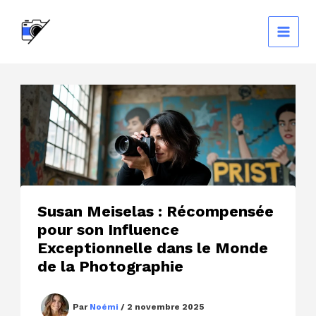
Aller
au
contenu
Susan Meiselas : Récompensée
pour son Influence
Exceptionnelle dans le Monde
de la Photographie
Par
Noémi
/
2 novembre 2025