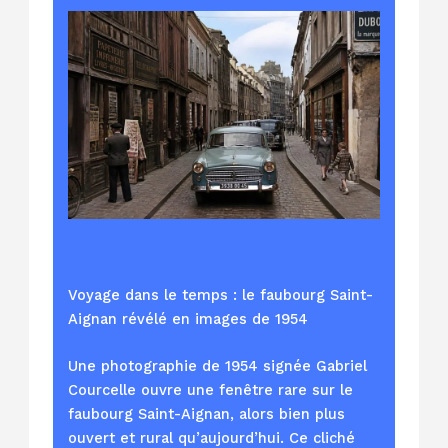
Voyage dans le temps : le faubourg Saint-
Aignan révélé en images de 1954
Une photographie de 1954 signée Gabriel
Courcelle ouvre une fenêtre rare sur le
faubourg Saint-Aignan, alors bien plus
ouvert et rural qu’aujourd’hui. Ce cliché