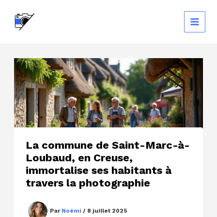
Aller
au
contenu
La commune de Saint-Marc-à-
Loubaud, en Creuse,
immortalise ses habitants à
travers la photographie
Par
Noémi
/
8 juillet 2025