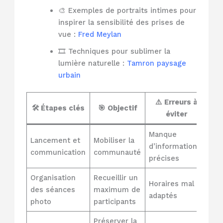
🎨 Exemples de portraits intimes pour
inspirer la sensibilité des prises de
vue :
Fred Meylan
🎞️ Techniques pour sublimer la
lumière naturelle :
Tamron paysage
urbain
⚠️ Erreurs à
🛠 Étapes clés
🎯 Objectif
éviter
Manque
Lancement et
Mobiliser la
d’informations
communication
communauté
précises
Organisation
Recueillir un
Horaires mal
des séances
maximum de
adaptés
photo
participants
Préserver la