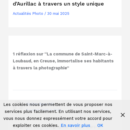
d’Aurillac à travers un style unique
Actualités Photo
/
30 mai 2025
1 réflexion sur “La commune de Saint-Marc-à-
Loubaud, en Creuse, immortalise ses habitants
à travers la photographie”
Salim Ben Ali
Les cookies nous permettent de vous proposer nos
8 juillet 2025 à 7h35
services plus facilement. En utilisant nos services,
vous nous donnez expressément votre accord pour
exploiter ces cookies.
En savoir plus
OK
Ce projet de photographie à Saint-Marc-à-