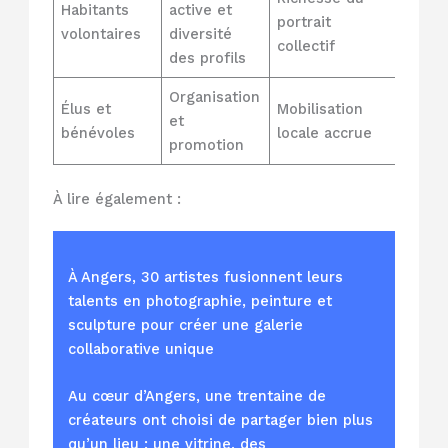
Habitants
active et
portrait
volontaires
diversité
collectif
des profils
Organisation
Élus et
Mobilisation
et
bénévoles
locale accrue
promotion
À lire également :
À Angers, 30 artistes fusionnent leurs
talents en photographie, peinture et
sculpture pour créer une galerie
collaborative unique
Au cœur d’Angers, une trentaine de
créateurs ont choisi de partager bien plus
qu’un lieu : une vitrine, des