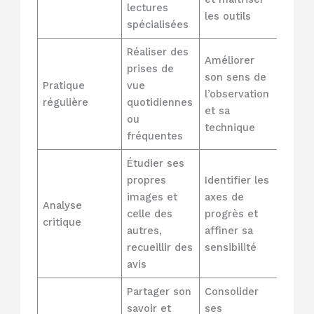
lectures
les outils
spécialisées
Réaliser des
Améliorer
prises de
son sens de
Pratique
vue
l’observation
régulière
quotidiennes
et sa
ou
technique
fréquentes
Étudier ses
propres
Identifier les
images et
axes de
Analyse
celle des
progrès et
critique
autres,
affiner sa
recueillir des
sensibilité
avis
Partager son
Consolider
savoir et
ses