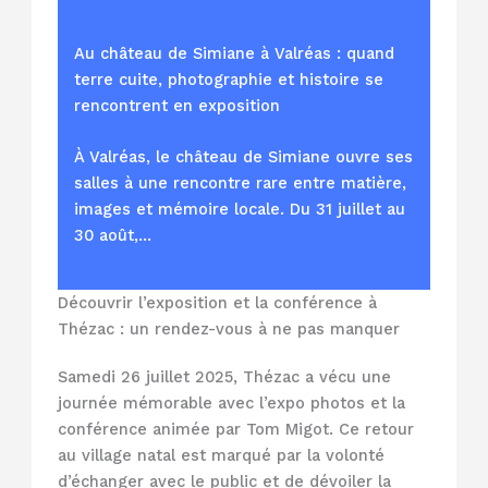
Au château de Simiane à Valréas : quand
terre cuite, photographie et histoire se
rencontrent en exposition
À Valréas, le château de Simiane ouvre ses
salles à une rencontre rare entre matière,
images et mémoire locale. Du 31 juillet au
30 août,…
Découvrir l’exposition et la conférence à
Thézac : un rendez-vous à ne pas manquer
Samedi 26 juillet 2025, Thézac a vécu une
journée mémorable avec l’expo photos et la
conférence animée par Tom Migot. Ce retour
au village natal est marqué par la volonté
d’échanger avec le public et de dévoiler la