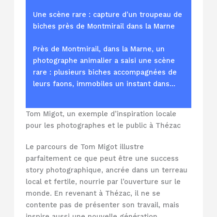
Une scène rare : capture d’un troupeau de
biches près de Montmirail dans la Marne
Près de Montmirail, dans la Marne, un
photographe animalier a saisi une scène
rare : plusieurs biches accompagnées de
leurs faons, immobiles un instant dans…
Tom Migot, un exemple d’inspiration locale
pour les photographes et le public à Thézac
Le parcours de Tom Migot illustre
parfaitement ce que peut être une success
story photographique, ancrée dans un terreau
local et fertile, nourrie par l’ouverture sur le
monde. En revenant à Thézac, il ne se
contente pas de présenter son travail, mais
inspire aussi une nouvelle génération