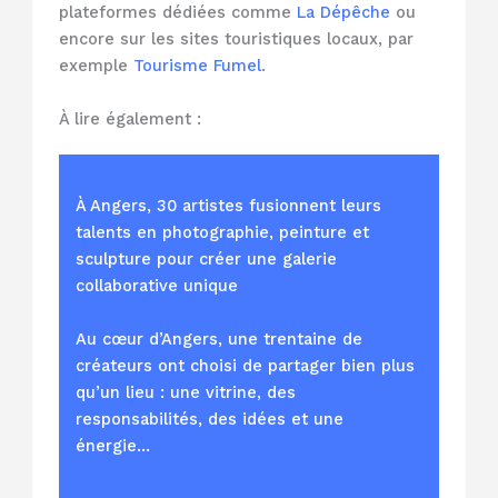
plateformes dédiées comme
La Dépêche
ou
encore sur les sites touristiques locaux, par
exemple
Tourisme Fumel
.
À lire également :
À Angers, 30 artistes fusionnent leurs
talents en photographie, peinture et
sculpture pour créer une galerie
collaborative unique
Au cœur d’Angers, une trentaine de
créateurs ont choisi de partager bien plus
qu’un lieu : une vitrine, des
responsabilités, des idées et une
énergie…