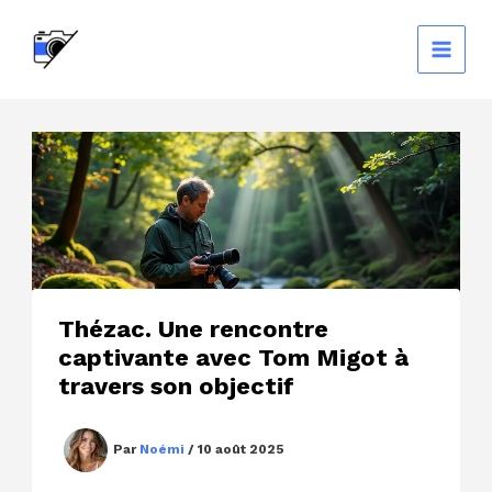
Aller
au
contenu
Thézac. Une rencontre
captivante avec Tom Migot à
travers son objectif
Par
Noémi
/
10 août 2025