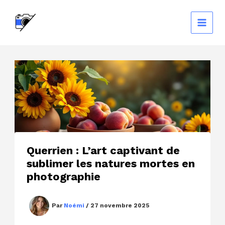
Aller
au
contenu
Querrien : L’art captivant de
sublimer les natures mortes en
photographie
Par
Noémi
/
27 novembre 2025