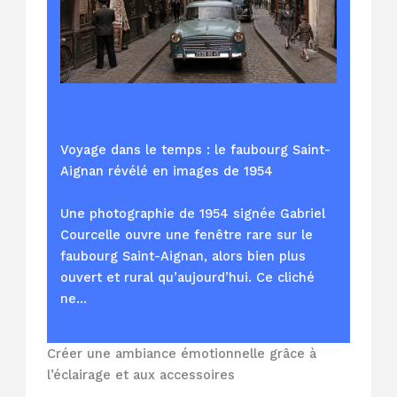
Voyage dans le temps : le faubourg Saint-
Aignan révélé en images de 1954
Une photographie de 1954 signée Gabriel
Courcelle ouvre une fenêtre rare sur le
faubourg Saint-Aignan, alors bien plus
ouvert et rural qu’aujourd’hui. Ce cliché
ne…
Créer une ambiance émotionnelle grâce à
l’éclairage et aux accessoires