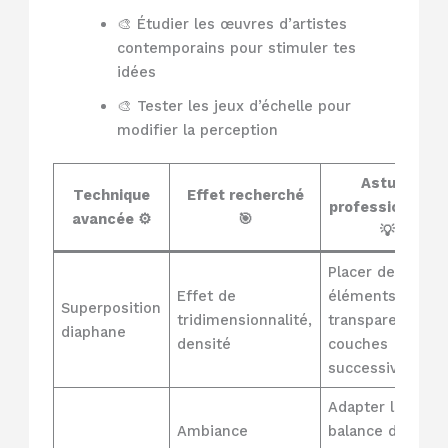
🎨 Étudier les œuvres d’artistes
contemporains pour stimuler tes
idées
🎨 Tester les jeux d’échelle pour
modifier la perception
Astuce
Technique
Effet recherché
professionnelle
avancée ⚙️
🎯
💡
Placer des
Effet de
éléments
Superposition
tridimensionnalité,
transparents en
diaphane
densité
couches
successives
Adapter la
Ambiance
balance des