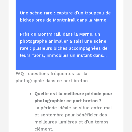
Une scène rare : capture d’un troupeau de
biches près de Montmirail dans la Marne
Près de Montmirail, dans la Marne, un
photographe animalier a saisi une scène
rare : plusieurs biches accompagnées de
leurs faons, immobiles un instant dans…
FAQ : questions fréquentes sur la
photographie dans ce port breton
Quelle est la meilleure période pour
photographier ce port breton ?
La période idéale se situe entre mai
et septembre pour bénéficier des
meilleures lumières et d’un temps
clément.