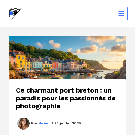
Aller
au
contenu
Ce charmant port breton : un
paradis pour les passionnés de
photographie
Par
Noémi
/
23 juillet 2025