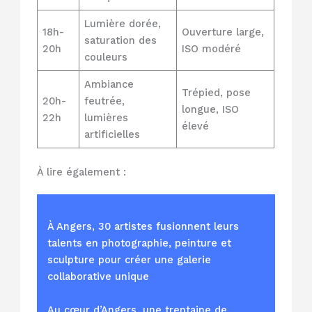
Lumière dorée,
18h-
Ouverture large,
saturation des
20h
ISO modéré
couleurs
Ambiance
Trépied, pose
20h-
feutrée,
longue, ISO
22h
lumières
élevé
artificielles
À lire également :
À Angers, 30 artistes fusionnent leurs
talents en photographie, peinture et
sculpture pour créer une galerie
collaborative unique
Au cœur d’Angers, une trentaine de