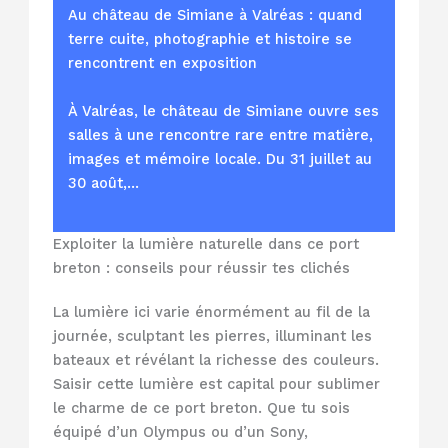
Au château de Simiane à Valréas : quand
terre cuite, photographie et histoire se
rencontrent en exposition
À Valréas, le château de Simiane ouvre ses
salles à une rencontre rare entre matière,
images et mémoire locale. Du 31 juillet au
30 août,…
Exploiter la lumière naturelle dans ce port
breton : conseils pour réussir tes clichés
La lumière ici varie énormément au fil de la
journée, sculptant les pierres, illuminant les
bateaux et révélant la richesse des couleurs.
Saisir cette lumière est capital pour sublimer
le charme de ce port breton. Que tu sois
équipé d’un Olympus ou d’un Sony,