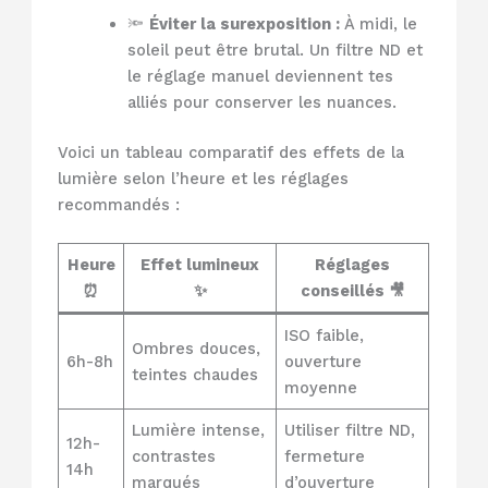
🔦
Éviter la surexposition :
À midi, le
soleil peut être brutal. Un filtre ND et
le réglage manuel deviennent tes
alliés pour conserver les nuances.
Voici un tableau comparatif des effets de la
lumière selon l’heure et les réglages
recommandés :
Heure
Effet lumineux
Réglages
⏰
✨
conseillés 🎥
ISO faible,
Ombres douces,
6h-8h
ouverture
teintes chaudes
moyenne
Lumière intense,
Utiliser filtre ND,
12h-
contrastes
fermeture
14h
marqués
d’ouverture