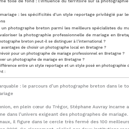
 toile de fond : l’influence du territoire sur la photographie
ariage : les spécificités d’un style reportage privilégié par le
ons
un photographe breton parmi les meilleurs spécialistes du m
 valoriser la photographie professionnelle de mariage en Bret
tographe breton peut-il se distinguer à l’international ?
 avantages de choisir un photographe local en Bretagne ?
révoir pour un photographe de mariage professionnel en Bretagne ?
er un photographe de mariage en Bretagne ?
différence entre un style reportage et un style posé en photographie 
nt :
rquable : le parcours d’un photographe breton dans le to
ariage
nnion, en plein cœur du Trégor, Stéphane Auvray incarne a
nne dans l’univers exigeant des photographes de mariage
naux, il figure dans le cercle très fermé des 100 meilleu