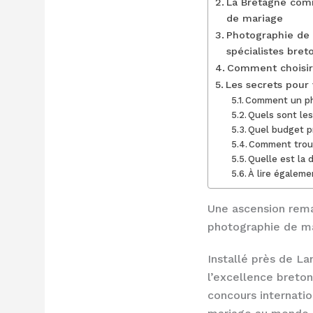
La Bretagne comme
de mariage
Photographie de m
spécialistes bret
Comment choisir 
Les secrets pour
Comment un pho
Quels sont les
Quel budget p
Comment trouv
Quelle est la 
À lire égaleme
Une ascension rema
photographie de m
Installé près de La
l’excellence breto
concours internatio