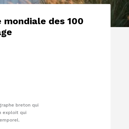
e mondiale des 100
age
graphe breton qui
 exploit qui
temporel.