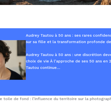
Audrey Tautou à 50 ans : ses rares confide
sur sa fille et la transformation profonde de
Audrey Tautou à 50 ans : une discrétion dev
choix de vie À l’approche de ses 50 ans en 
Tautou continue…
oile de fond : l’influence du territoire sur la photograp