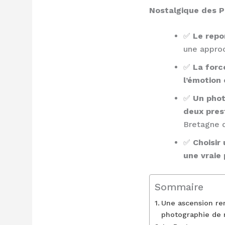
Nostalgique des Po
✅
Le repo
une approc
✅
La forc
l’émotion
✅
Un phot
deux pres
Bretagne d
✅
Choisir
une vraie 
Sommaire
Une ascension re
photographie de 