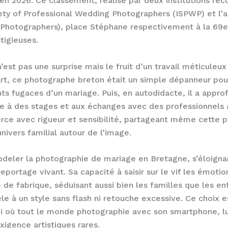
n 2026. Ce classement, réalisé par deux institutions rec
ciety of Professional Wedding Photographers (ISPWP) et l’
Photographers), place Stéphane respectivement à la 69e 
stigieuses.
’est pas une surprise mais le fruit d’un travail méticuleux
rt, ce photographe breton était un simple dépanneur pou
nts fugaces d’un mariage. Puis, en autodidacte, il a appro
e à des stages et aux échanges avec des professionnels a
xerce avec rigueur et sensibilité, partageant même cette 
univers familial autour de l’image.
deler la photographie de mariage en Bretagne, s’éloignan
reportage vivant. Sa capacité à saisir sur le vif les émoti
e fabrique, séduisant aussi bien les familles que les ent
èle à un style sans flash ni retouche excessive. Ce choix 
 où tout le monde photographie avec son smartphone, lui
xigence artistiques rares.