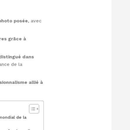
 photo posée
, avec
res grâce à
distingué dans
sance de la
ionnalisme allié à
mondial de la