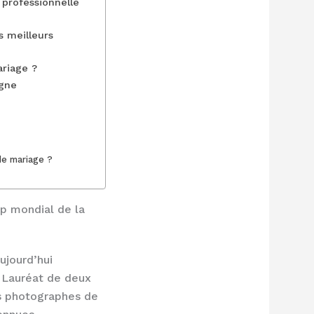
 professionnelle
s meilleurs
ariage ?
agne
de mariage ?
p mondial de la
ujourd’hui
. Lauréat de deux
rs photographes de