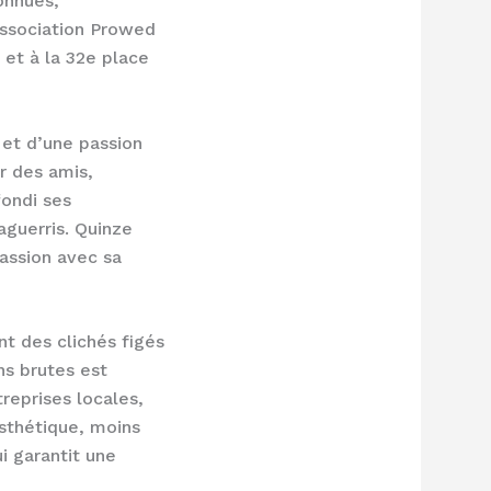
onnues,
association Prowed
et à la 32e place
 et d’une passion
r des amis,
fondi ses
guerris. Quinze
passion avec sa
t des clichés figés
ons brutes est
reprises locales,
esthétique, moins
 garantit une