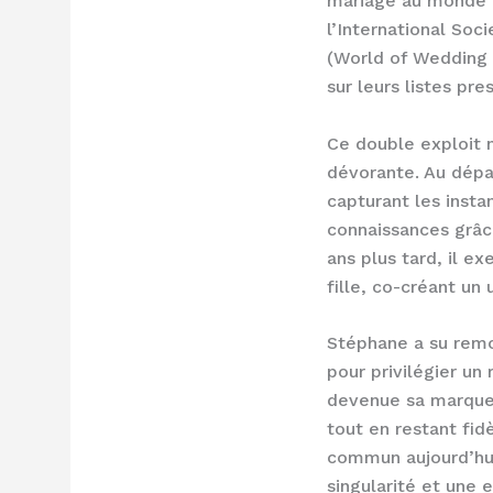
mariage au monde e
l’International So
(World of Wedding 
sur leurs listes pre
Ce double exploit n
dévorante. Au dépa
capturant les insta
connaissances grâc
ans plus tard, il e
fille, co-créant un 
Stéphane a su remo
pour privilégier un 
devenue sa marque d
tout en restant fid
commun aujourd’hui
singularité et une e