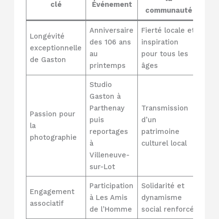
clé
Événement
communauté
Anniversaire
Fierté locale et
Longévité
des 106 ans
inspiration
exceptionnelle
au
pour tous les
de Gaston
printemps
âges
Studio
Gaston à
Parthenay
Transmission
Passion pour
puis
d’un
la
reportages
patrimoine
photographie
à
culturel local
Villeneuve-
sur-Lot
Participation
Solidarité et
Engagement
à Les Amis
dynamisme
associatif
de l’Homme
social renforcé