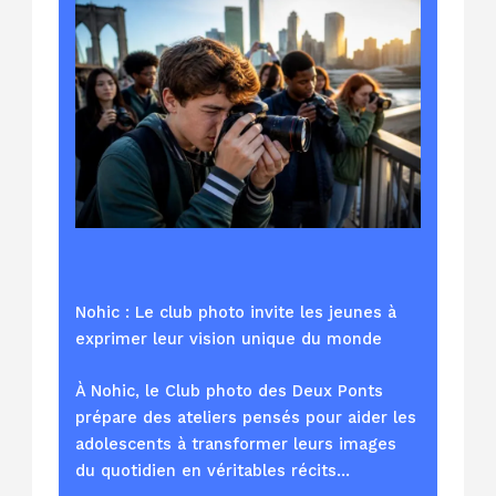
Nohic : Le club photo invite les jeunes à
exprimer leur vision unique du monde
À Nohic, le Club photo des Deux Ponts
prépare des ateliers pensés pour aider les
adolescents à transformer leurs images
du quotidien en véritables récits…