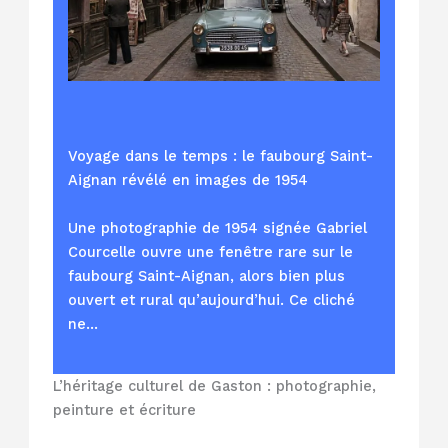
Voyage dans le temps : le faubourg Saint-
Aignan révélé en images de 1954
Une photographie de 1954 signée Gabriel
Courcelle ouvre une fenêtre rare sur le
faubourg Saint-Aignan, alors bien plus
ouvert et rural qu’aujourd’hui. Ce cliché
ne…
L’héritage culturel de Gaston : photographie,
peinture et écriture