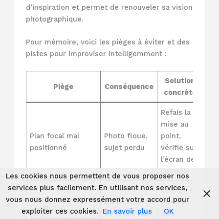
d’inspiration et permet de renouveler sa vision
photographique.
Pour mémoire, voici les pièges à éviter et des
pistes pour improviser intelligemment :
Solution
Piège
Conséquence
concrète
Refais la
mise au
Plan focal mal
Photo floue,
point,
positionné
sujet perdu
vérifie sur
l’écran de
contrôle
Les cookies nous permettent de vous proposer nos
services plus facilement. En utilisant nos services,
Change ta
vous nous donnez expressément votre accord pour
Distorsions
position,
Confusion
exploiter ces cookies.
En savoir plus
OK
ou rendu non
pas