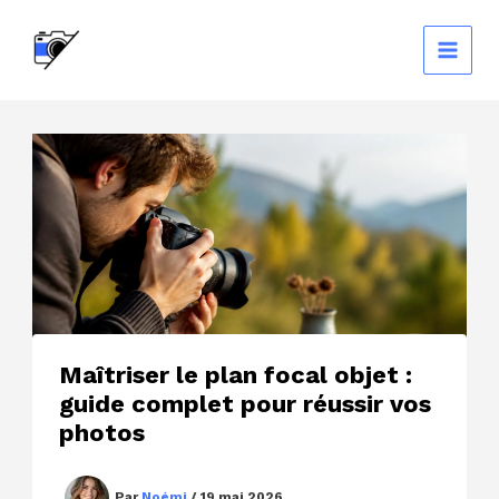
Aller
au
contenu
Maîtriser le plan focal objet :
guide complet pour réussir vos
photos
Par
Noémi
/
19 mai 2026