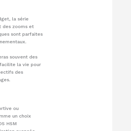
get, la série
nt des zooms et
ques sont parfaites
nnementaux.
veras souvent des
cilite la vie pour
jectifs des
ages.
ortive ou
omme un choix
 OS HSM