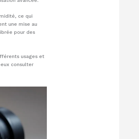
isation avancée.
midité, ce qui
lient une mise au
librée pour des
fférents usages et
peux consulter