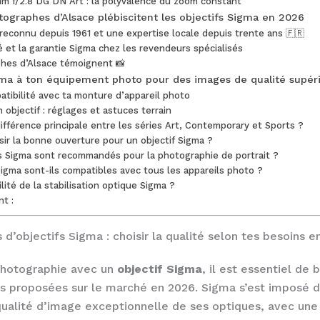
m f/2.8 DG DN Art : la polyvalence du zoom constant
tographes d’Alsace plébiscitent les objectifs Sigma en 2026
 reconnu depuis 1961 et une expertise locale depuis trente ans 🇫🇷
té et la garantie Sigma chez les revendeurs spécialisés
hes d’Alsace témoignent 📸
gma à ton équipement photo pour des images de qualité supér
patibilité avec ta monture d’appareil photo
 objectif : réglages et astuces terrain
différence principale entre les séries Art, Contemporary et Sports ?
ir la bonne ouverture pour un objectif Sigma ?
fs Sigma sont recommandés pour la photographie de portrait ?
Sigma sont-ils compatibles avec tous les appareils photo ?
ilité de la stabilisation optique Sigma ?
nt :
s d’objectifs Sigma : choisir la qualité selon tes besoins 
photographie avec un
objectif Sigma
, il est essentiel de
 proposées sur le marché en 2026. Sigma s’est imposé d
qualité d’image exceptionnelle de ses optiques, avec une 