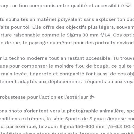
ry : un bon compromis entre qualité et accessibilité 💡
 tu souhaites un matériel polyvalent sans exploser ton bud
ite pour toi. Elle offre des objectifs plus légers, souve
erture raisonnable comme le Sigma 30 mm f/1.4. Ces opti
ie de rue, le paysage ou même pour des portraits enviro
ur la techno moderne tout en restant accessible. Tu trou
ques pour compenser le moindre flou de bougé, ce qui te fa
à main levée. Légèreté et compacité font aussi de ces ob
tement adaptés aux déplacements fréquents ou aux voy
 robustesse pour l’action et l’extérieur 🏞️
ns photo s’orientent vers la photographie animalière, sp
nditions extrêmes, la série Sports de Sigma s’impose c
vec, par exemple, le zoom Sigma 150-600 mm f/5-6.3 DG