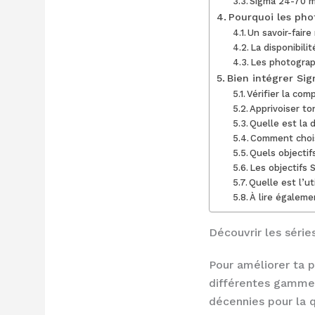
Sigma 24-70 m
Pourquoi les pho
Un savoir-faire
La disponibili
Les photograp
Bien intégrer Si
Vérifier la com
Apprivoiser ton
Quelle est la 
Comment chois
Quels objecti
Les objectifs 
Quelle est l’ut
À lire égaleme
Découvrir les série
Pour améliorer ta 
différentes gammes
décennies pour la 