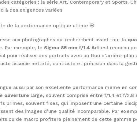
ndes catégories : la série Art, Contemporary et Sports. C
nd à des exigences variées.
uête de la performance optique ultime 🎯
sse aux photographes qui recherchent avant tout la
qua
e. Par exemple, le
Sigma 85 mm f/1.4 Art
est reconnu pou
al pour réaliser des portraits avec un flou d’arrière-plan 
uste associe netteté, contraste et précision dans la gest
stingue aussi par son excellente performance même en con
ne
ouverture
large, souvent comprise entre f/1.4 et f/2.8
fs primes, souvent fixes, qui imposent une certaine discip
issent des images d’une qualité incomparable. Par exem
aits ou de macro profitera pleinement de cette gamme p