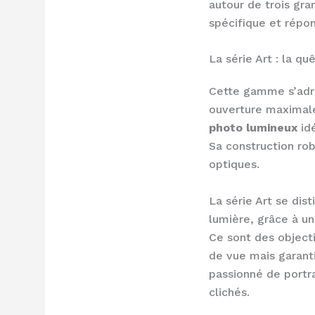
autour de trois gra
spécifique et répo
La série Art : la q
Cette gamme s’adre
ouverture maximal
photo lumineux
idé
Sa construction rob
optiques.
La série Art se di
lumière, grâce à u
Ce sont des objecti
de vue mais garant
passionné de portr
clichés.