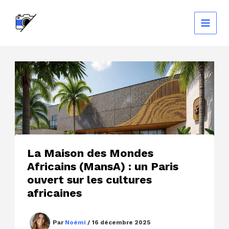
Aller
au
contenu
La Maison des Mondes
Africains (MansA) : un Paris
ouvert sur les cultures
africaines
Par
Noémi
/
16 décembre 2025