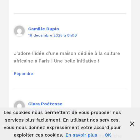
Camille Dupin
16 décembre 2025 à 8h06
J’adore l’idée d’une maison dédiée à la culture
africaine à Paris ! Une belle initiative !
Répondre
Clara Poètesse
16 décembre 2025 à 9h32
Les cookies nous permettent de vous proposer nos
services plus facilement. En utilisant nos services,
vous nous donnez expressément votre accord pour
La Maison des Mondes Africains est un lieu
exploiter ces cookies.
En savoir plus
OK
inspirant, idéal pour découvrir une culture riche