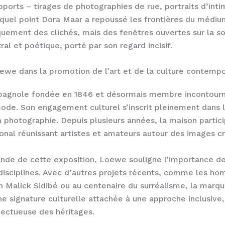
pports – tirages de photographies de rue, portraits d’inti
à quel point Dora Maar a repoussé les frontières du médi
quement des clichés, mais des fenêtres ouvertes sur la so
ral et poétique, porté par son regard incisif.
e dans la promotion de l’art et de la culture contempo
agnole fondée en 1846 et désormais membre incontour
mode. Son engagement culturel s’inscrit pleinement dans l
la photographie. Depuis plusieurs années, la maison partic
tional réunissant artistes et amateurs autour des images cr
nde de cette exposition, Loewe souligne l’importance de 
 disciplines. Avec d’autres projets récents, comme les h
 Malick Sidibé ou au centenaire du surréalisme, la marq
e signature culturelle attachée à une approche inclusive,
ectueuse des héritages.