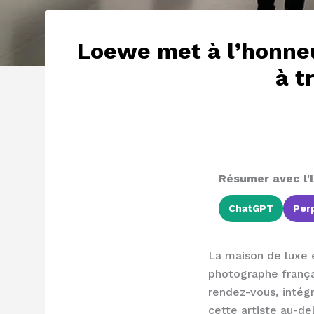
Loewe met à l’honneu
à t
Résumer avec l'I
ChatGPT
Perp
La maison de luxe 
photographe frança
rendez-vous, intég
cette artiste au-d