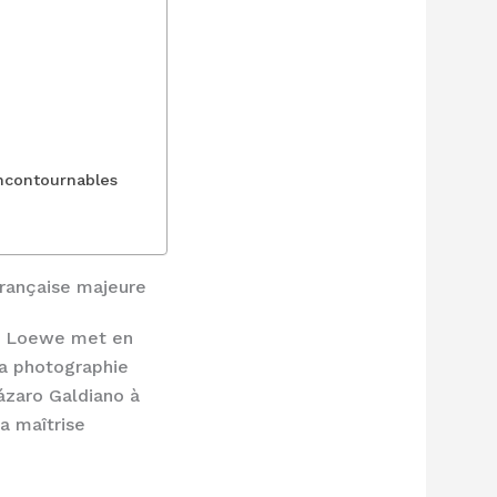
incontournables
rançaise majeure
on Loewe met en
la photographie
ázaro Galdiano à
a maîtrise