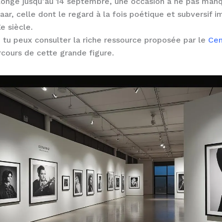
olonge jusqu’au 14 septembre, une occasion à ne pas man
aar, celle dont le regard à la fois poétique et subversif 
e siècle.
, tu peux consulter la riche ressource proposée par le
Cen
arcours de cette grande figure.