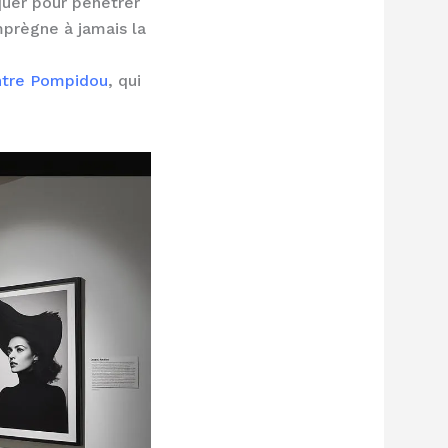
quer pour pénétrer
imprègne à jamais la
tre Pompidou
, qui