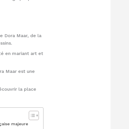
de Dora Maar, de la
ssins.
é en mariant art et
ra Maar est une
écouvrir la place
çaise majeure