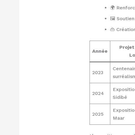
🌍 Renforc
🖼️ Soutien
👜 Créatio
Projet
Année
L
Centenai
2023
surréalis
Expositio
2024
Sidibé
Expositi
2025
Maar