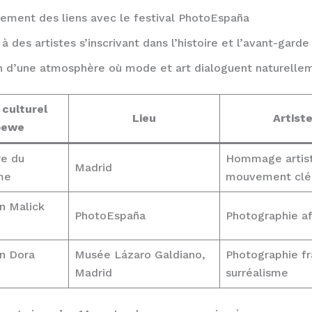
ement des liens avec le festival PhotoEspaña
 à des artistes s’inscrivant dans l’histoire et l’avant-garde
n d’une atmosphère où mode et art dialoguent naturelle
 culturel
Lieu
Artist
oewe
re du
Hommage artist
Madrid
me
mouvement clé
n Malick
PhotoEspaña
Photographie af
on Dora
Musée Lázaro Galdiano,
Photographie fr
Madrid
surréalisme