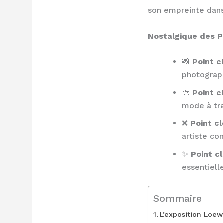
son empreinte dans
Nostalgique des Po
📸
Point cl
photograph
🎨
Point c
mode à tra
❌
Point cl
artiste co
✨
Point cl
essentiell
Sommaire
L’exposition Loe