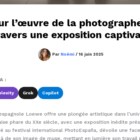
r l’œuvre de la photograph
ravers une exposition captiv
Par
Noémi
/
16 juin 2025
A :
lexity
Grok
Copilot
espagnole Loewe offre une plongée artistique dans l’uni
ise phare du XXe siècle, avec une exposition inédite pré
ré au festival international PhotoEspaña, dévoile une fa
elà de son image de muse, mettant en lumière son travail