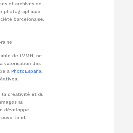
mes et archives de
um photographique.
ciété barcelonaise,
raine
nable de LVMH, ne
a valorisation des
ipe à
PhotoEspaña
,
éatives.
la créativité et du
ommages au
ue développe
 ouverte et