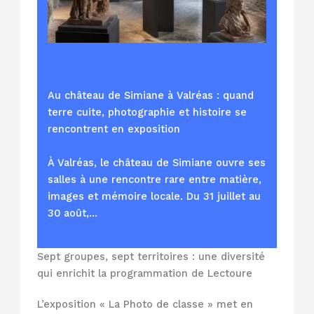
Au château de Simiane à Valréas : quand
terre cuite, photographie et histoire se
rencontrent en exposition
À Valréas, le château de Simiane ouvre ses
salles à une rencontre rare entre matière,
images et mémoire locale. Du 31 juillet au
30 août,…
Sept groupes, sept territoires : une diversité
qui enrichit la programmation de Lectoure
L’exposition « La Photo de classe » met en