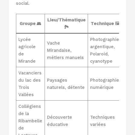
social.
Lieu/Thématique
Groupe 👥
Technique 🖼️
Bé
🏞️
Lycée
Photographie
Valo
Vache
agricole
argentique,
agri
Mirandaise,
de
Polaroid,
tran
métiers manuels
Mirande
cyanotype
fier
Vacanciers
Créa
du lac des
Paysages
Photographie
enri
Trois
naturels, détente
numérique
émo
Vallées
Collégiens
Dév
de la
Découverte
Techniques
pers
Ribambelle
éducative
variées
expr
de
arti