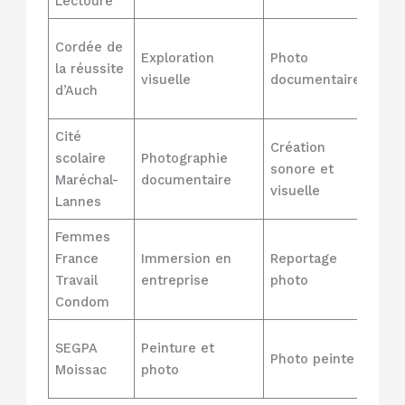
Lectoure
Moti
Cordée de
Exploration
Photo
scol
la réussite
visuelle
documentaire
eng
d’Auch
cito
Cité
Création
scolaire
Photographie
Expr
sonore et
Maréchal-
documentaire
anal
visuelle
Lannes
Femmes
Inse
France
Immersion en
Reportage
prof
Travail
entreprise
photo
conf
Condom
soi
Expr
SEGPA
Peinture et
Photo peinte
arti
Moissac
photo
incl