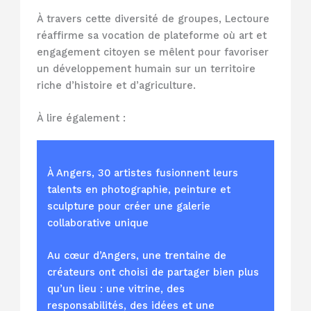
À travers cette diversité de groupes, Lectoure
réaffirme sa vocation de plateforme où art et
engagement citoyen se mêlent pour favoriser
un développement humain sur un territoire
riche d’histoire et d’agriculture.
À lire également :
À Angers, 30 artistes fusionnent leurs
talents en photographie, peinture et
sculpture pour créer une galerie
collaborative unique
Au cœur d’Angers, une trentaine de
créateurs ont choisi de partager bien plus
qu’un lieu : une vitrine, des
responsabilités, des idées et une