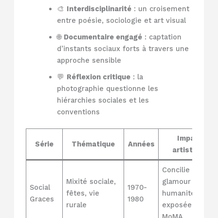
🎨
Interdisciplinarité
: un croisement
entre poésie, sociologie et art visual
🌐
Documentaire engagé
: captation
d’instants sociaux forts à travers une
approche sensible
💬
Réflexion critique
: la
photographie questionne les
hiérarchies sociales et les
conventions
Impact
Série
Thématique
Années
artistique
Concilie
Mixité sociale,
glamour et
Social
1970-
fêtes, vie
humanité,
Graces
1980
rurale
exposée au
MoMA