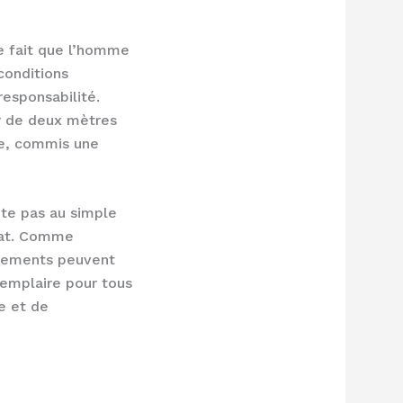
e fait que l’homme
conditions
responsabilité.
ur de deux mètres
age, commis une
rête pas au simple
ymat. Comme
nnements peuvent
xemplaire pour tous
e et de