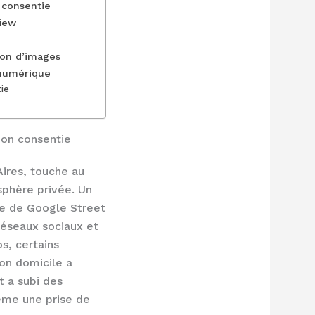
 consentie
View
ion d’images
 numérique
ie
non consentie
Aires, touche au
sphère privée. Un
ule de Google Street
réseaux sociaux et
os, certains
son domicile a
t a subi des
ême une prise de