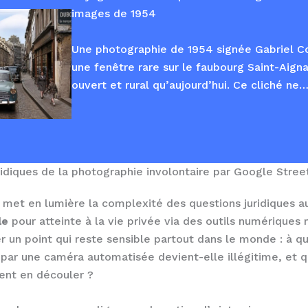
images de 1954
Une photographie de 1954 signée Gabriel C
une fenêtre rare sur le faubourg Saint-Aigna
ouvert et rural qu’aujourd’hui. Ce cliché ne
ridiques de la photographie involontaire par Google Stree
 met en lumière la complexité des questions juridiques a
le
pour atteinte à la vie privée via des outils numériques
er un point qui reste sensible partout dans le monde : à
 par une caméra automatisée devient-elle illégitime, et q
ent en découler ?