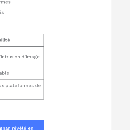
ormes
és
ilité
’intrusion d’image
iable
aux plateformes de
ignan révélé en