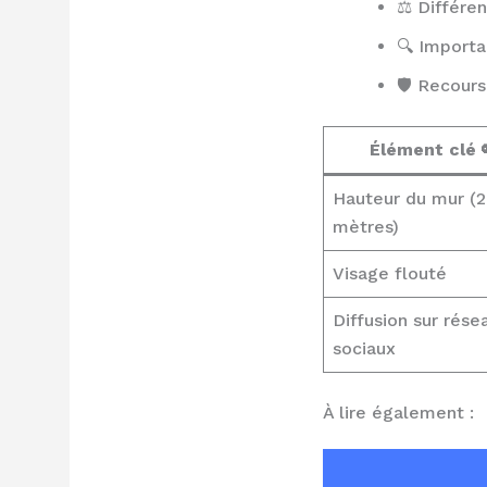
⚖️ Différe
🔍 Importa
🛡️ Recour
Élément clé 
Hauteur du mur (2
mètres)
Visage flouté
Diffusion sur rése
sociaux
À lire également :