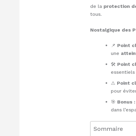
de la
protection 
tous.
Nostalgique des Po
📌
Point cl
une
attein
🛠️
Point c
essentiels 
⚠️
Point cl
pour évite
🎯
Bonus :
dans l’esp
Sommaire