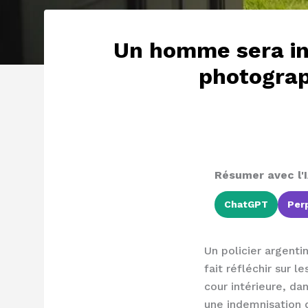
Un homme sera ind
photograp
Résumer avec l'I
ChatGPT
Perp
Un policier argent
fait réfléchir sur l
cour intérieure, da
une indemnisation d