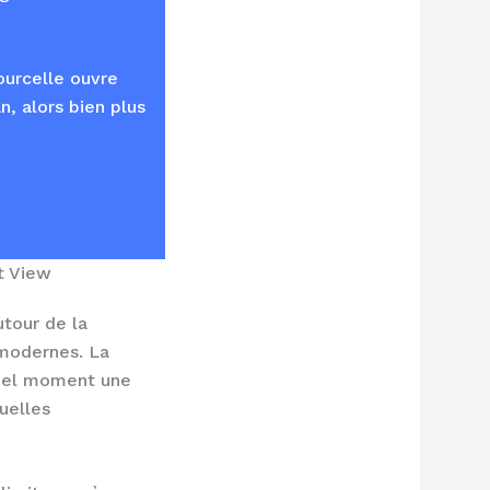
ourcelle ouvre
n, alors bien plus
…
t View
utour de la
 modernes. La
 quel moment une
uelles