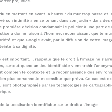
porter préjudice.
du en mettant en avant la hauteur du mur trop basse et l
rvé son intimité » en se tenant dans son jardin « dans des 
e première décision condamnait le policier à une part de 
justice a donné raison à l’homme, reconnaissant que le m
opriété et que Google avait, par la diffusion de cette im
teinte à sa dignité.
e est important. Il rappelle que le droit à l’image ne s’ar
s, surtout quand un lieu identifiable vient trahir l’anon
it combien le contexte et la reconnaissance des enviro
ien plus personnelle et sensible que prévu. Ce cas est e
ou sont photographiés par les technologies de cartographi
rique.
e la localisation identifiable sur le droit à l’image