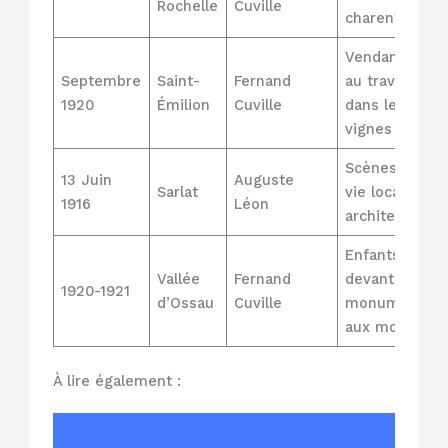
Rochelle
Cuville
charentaises
Vendangeurs
Septembre
Saint-
Fernand
au travail
1920
Émilion
Cuville
dans les
vignes
Scènes de
13 Juin
Auguste
Sarlat
vie locale et
1916
Léon
architecture
Enfants
Vallée
Fernand
devant
1920-1921
d’Ossau
Cuville
monument
aux morts
À lire également :