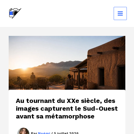
Aller
au
contenu
Au tournant du XXe siècle, des
images capturent le Sud-Ouest
avant sa métamorphose
Par
Noémi
/
5 juillet 2026