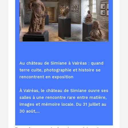
Au château de Simiane à Valréas : quand
terre cuite, photographie et histoire se
rencontrent en exposition
À Valréas, le château de Simiane ouvre ses
salles à une rencontre rare entre matière,
images et mémoire locale. Du 31 juillet au
30 août,…