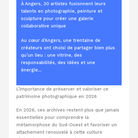
À Angers, 30 artistes fusionnent leurs
talents en photographie, peinture et
sculpture pour créer une galerie
collaborative unique
Au cœur d’Angers, une trentaine de
créateurs ont choisi de partager bien plus
qu’un lieu : une vitrine, des
responsabilités, des idées et une
énergie…
L’importance de préserver et valoriser ce
patrimoine photographique en 2026
En 2026, ces archives restent plus que jamais
essentielles pour comprendre la
métamorphose du Sud-Ouest et favoriser un
attachement renouvelé à cette culture