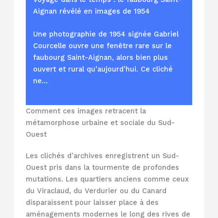
Aignan révélé en images de 1954
Une photographie de 1954 signée Gabriel
Courcelle ouvre une fenêtre rare sur le
faubourg Saint-Aignan, alors bien plus
ouvert et rural qu’aujourd’hui. Ce cliché
ne…
Comment ces images retracent la
métamorphose urbaine et sociale du Sud-
Ouest
Les clichés d’archives enregistrent un Sud-
Ouest pris dans la tourmente de profondes
mutations. Les quartiers anciens comme ceux
du Viraclaud, du Verdurier ou du Canard
disparaissent pour laisser place à des
aménagements modernes le long des rives de