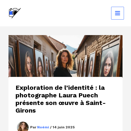
Aller
au
contenu
Exploration de l’identité : la
photographe Laura Puech
présente son œuvre à Saint-
Girons
Par
Noémi
/
14 juin 2025