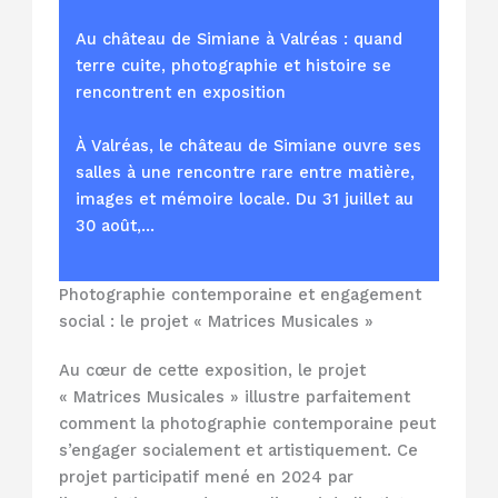
Au château de Simiane à Valréas : quand
terre cuite, photographie et histoire se
rencontrent en exposition
À Valréas, le château de Simiane ouvre ses
salles à une rencontre rare entre matière,
images et mémoire locale. Du 31 juillet au
30 août,…
Photographie contemporaine et engagement
social : le projet « Matrices Musicales »
Au cœur de cette exposition, le projet
« Matrices Musicales » illustre parfaitement
comment la photographie contemporaine peut
s’engager socialement et artistiquement. Ce
projet participatif mené en 2024 par