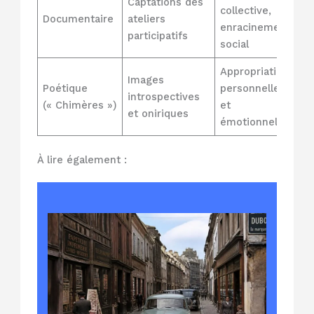
Captations des
collective,
Documentaire
ateliers
enracinement
participatifs
social
Appropriation
Images
Poétique
personnelle
introspectives
(« Chimères »)
et
et oniriques
émotionnelle
À lire également :