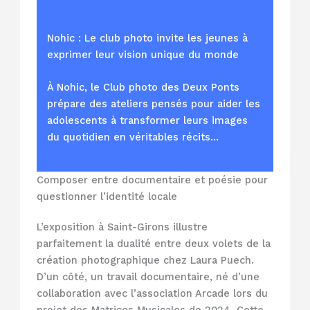
Nohic : Le club photo invite les jeunes à
exprimer leur vision unique du monde
À Nohic, le Club photo des Deux Ponts
prépare des ateliers pensés pour aider les
adolescents à transformer leurs images
du quotidien en véritables récits…
Composer entre documentaire et poésie pour
questionner l’identité locale
L’exposition à Saint-Girons illustre
parfaitement la dualité entre deux volets de la
création photographique chez Laura Puech.
D’un côté, un travail documentaire, né d’une
collaboration avec l’association Arcade lors du
projet des Matrices Musicales de 2024. Cette