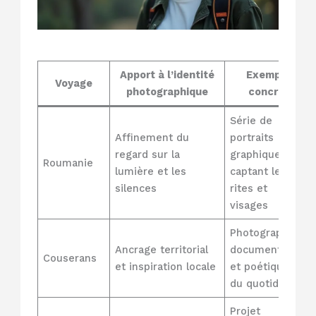
Apport à l’identité
Exemple
Voyage
photographique
concret
Série de
Affinement du
portraits
regard sur la
graphiques
Roumanie
lumière et les
captant les
silences
rites et
visages
Photographies
Ancrage territorial
documentaires
Couserans
et inspiration locale
et poétiques
du quotidien
Projet