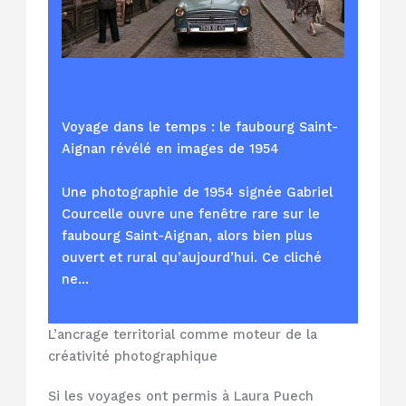
Voyage dans le temps : le faubourg Saint-
Aignan révélé en images de 1954
Une photographie de 1954 signée Gabriel
Courcelle ouvre une fenêtre rare sur le
faubourg Saint-Aignan, alors bien plus
ouvert et rural qu’aujourd’hui. Ce cliché
ne…
L’ancrage territorial comme moteur de la
créativité photographique
Si les voyages ont permis à Laura Puech