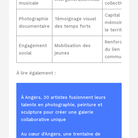
musicale
collectives
Capital
Photographie
Témoignage visuel
mémoire pour
documentaire
des temps forts
le territoire
Renforcement
Engagement
Mobilisation des
du lien
social
jeunes
communautair
À lire également :
À Angers, 30 artistes fusionnent leurs
talents en photographie, peinture et
sculpture pour créer une galerie
collaborative unique
Au cœur d’Angers, une trentaine de