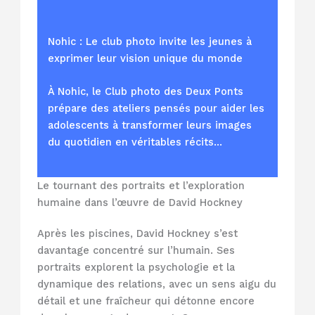
Nohic : Le club photo invite les jeunes à
exprimer leur vision unique du monde
À Nohic, le Club photo des Deux Ponts
prépare des ateliers pensés pour aider les
adolescents à transformer leurs images
du quotidien en véritables récits…
Le tournant des portraits et l’exploration
humaine dans l’œuvre de David Hockney
Après les piscines, David Hockney s’est
davantage concentré sur l’humain. Ses
portraits explorent la psychologie et la
dynamique des relations, avec un sens aigu du
détail et une fraîcheur qui détonne encore