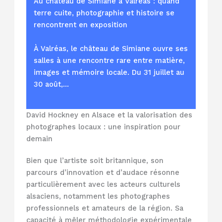
Au château de Simiane à Valréas : quand
terre cuite, photographie et histoire se
rencontrent en exposition
À Valréas, le château de Simiane ouvre ses
salles à une rencontre rare entre matière,
images et mémoire locale. Du 31 juillet au
30 août,…
David Hockney en Alsace et la valorisation des
photographes locaux : une inspiration pour
demain
Bien que l’artiste soit britannique, son
parcours d’innovation et d’audace résonne
particulièrement avec les acteurs culturels
alsaciens, notamment les photographes
professionnels et amateurs de la région. Sa
capacité à mêler méthodologie expérimentale