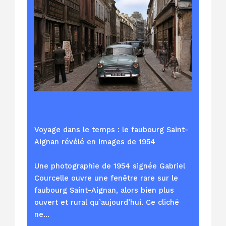
Voyage dans le temps : le faubourg Saint-
Aignan révélé en images de 1954
Une photographie de 1954 signée Gabriel
Courcelle ouvre une fenêtre rare sur le
faubourg Saint-Aignan, alors bien plus
ouvert et rural qu’aujourd’hui. Ce cliché
ne…