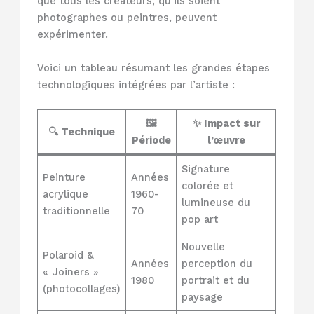
que tous les créateurs, qu’ils soient
photographes ou peintres, peuvent
expérimenter.
Voici un tableau résumant les grandes étapes
technologiques intégrées par l’artiste :
🖼️
✨ Impact sur
🔍 Technique
Période
l’œuvre
Signature
Peinture
Années
colorée et
acrylique
1960-
lumineuse du
traditionnelle
70
pop art
Nouvelle
Polaroid &
Années
perception du
« Joiners »
1980
portrait et du
(photocollages)
paysage