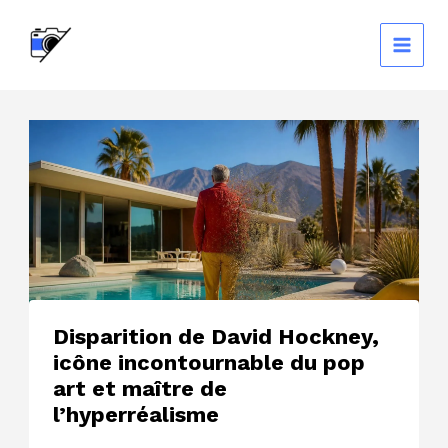
Aller
au
contenu
Disparition de David Hockney,
icône incontournable du pop
art et maître de
l’hyperréalisme