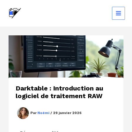
Aller
au
contenu
Darktable : Introduction au
logiciel de traitement RAW
Par
Noémi
/
29 janvier 2026