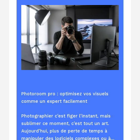
Photoroom pro : optimisez vos visuels
comme un expert facilement
Photographier c’est figer l’instant, mais
sublimer ce moment, c’est tout un art.
Aujourd’hui, plus de perte de temps à
manipuler des logiciels complexes ou à…