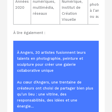
Années
numériques,
Numérique,
photographi
2020
multimédia,
Institut de
à l’animatio
réseaux
Création
ou au web
Visuelle
À lire également :
À Angers, 30 artistes fusionnent leurs
talents en photographie, peinture et
sculpture pour créer une galerie
collaborative unique
Au cœur d’Angers, une trentaine de
créateurs ont choisi de partager bien plus
qu’un lieu : une vitrine, des
responsabilités, des idées et une
énergie…