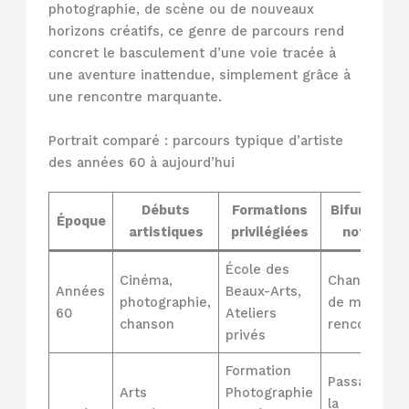
photographie, de scène ou de nouveaux
horizons créatifs, ce genre de parcours rend
concret le basculement d’une voie tracée à
une aventure inattendue, simplement grâce à
une rencontre marquante.
Portrait comparé : parcours typique d’artiste
des années 60 à aujourd’hui
Débuts
Formations
Bifurcation
Époque
artistiques
privilégiées
notables
École des
Cinéma,
Changemen
Années
Beaux-Arts,
photographie,
de métier v
60
Ateliers
chanson
rencontre
privés
Formation
Passage de
Arts
Photographie
la