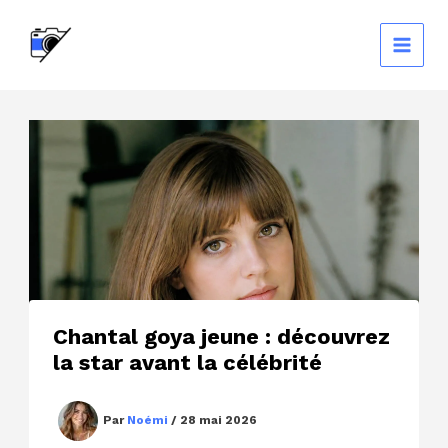
Aller
au
contenu
Chantal goya jeune : découvrez
la star avant la célébrité
Par
Noémi
/
28 mai 2026