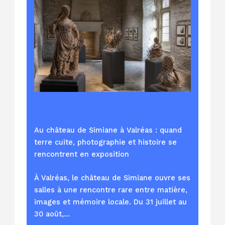
Au château de Simiane à Valréas : quand
terre cuite, photographie et histoire se
rencontrent en exposition
À Valréas, le château de Simiane ouvre ses
salles à une rencontre rare entre matière,
images et mémoire locale. Du 31 juillet au
30 août,…