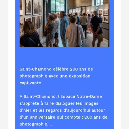
Saint-Chamond célèbre 200 ans de
photographie avec une exposition
captivante
À Saint-Chamond, l’Espace Notre-Dame
s’apprête à faire dialoguer les images
d’hier et les regards d’aujourd’hui autour
d’un anniversaire qui compte : 200 ans de
photographie.…