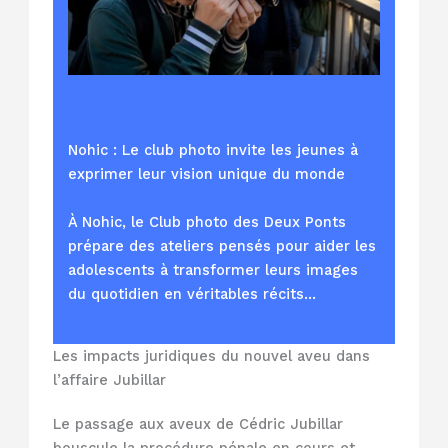
Nohic : Le club photo invite les jeunes à
exprimer leur vision unique du monde
À Nohic, le Club photo des Deux Ponts
prépare des ateliers pensés pour aider les
adolescents à transformer leurs images
du quotidien en véritables récits…
Les impacts juridiques du nouvel aveu dans
l’affaire Jubillar
Le passage aux aveux de Cédric Jubillar
bouscule la procédure pénale en cours et