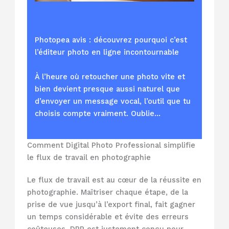
Photopea avis : découvrez pourquoi c’est
l’éditeur photo en ligne incontournable
À l’heure où retoucher une photo vite et
bien devient presque aussi naturel que
d’envoyer un message vocal, l’outil que tu
choisis compte vraiment. Oublie…
Comment Digital Photo Professional simplifie
le flux de travail en photographie
Le flux de travail est au cœur de la réussite en
photographie. Maîtriser chaque étape, de la
prise de vue jusqu’à l’export final, fait gagner
un temps considérable et évite des erreurs
coûteuses. DPP est justement conçu pour