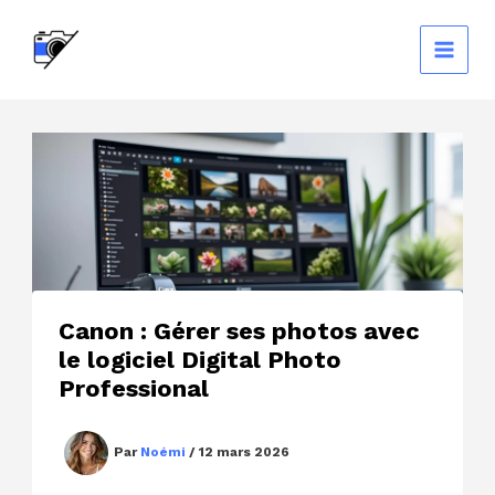
Aller
au
contenu
Canon : Gérer ses photos avec
le logiciel Digital Photo
Professional
Par
Noémi
/
12 mars 2026