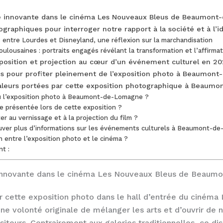
e innovante dans le cinéma Les Nouveaux Bleus de Beaumon
graphiques pour interroger notre rapport à la société et à l’i
: entre Lourdes et Disneyland, une réflexion sur la marchandisation
ulousaines : portraits engagés révélant la transformation et l’affirmat
xposition et projection au cœur d’un événement culturel en 2
es pour profiter pleinement de l’exposition photo à Beaumon
valeurs portées par cette exposition photographique à Beaum
u l’exposition photo à Beaumont-de-Lomagne ?
ste présentée lors de cette exposition ?
er au vernissage et à la projection du film ?
ouver plus d’informations sur les événements culturels à Beaumont-d
en entre l’exposition photo et le cinéma ?
nt :
innovante dans le cinéma Les Nouveaux Bleus de Beau
ir cette exposition photo dans le hall d’entrée du ciném
e volonté originale de mélanger les arts et d’ouvrir de 
siteurs. Contrairement aux galeries traditionnelles, ce dis