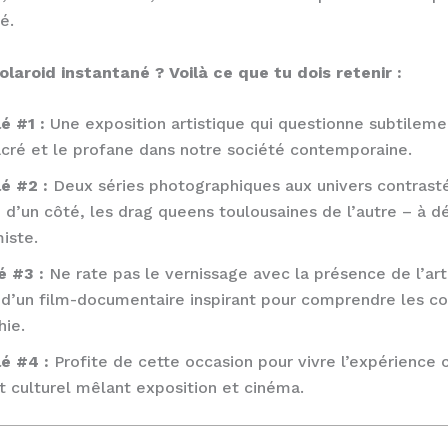
é.
laroid instantané ? Voilà ce que tu dois retenir :
é #1 :
Une exposition artistique qui questionne subtilemen
acré et le profane dans notre société contemporaine.
lé #2 :
Deux séries photographiques aux univers contrast
 d’un côté, les drag queens toulousaines de l’autre – à d
miste.
é #3 :
Ne rate pas le vernissage avec la présence de l’arti
 d’un film-documentaire inspirant pour comprendre les co
hie.
lé #4 :
Profite de cette occasion pour vivre l’expérience
culturel mêlant exposition et cinéma.