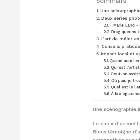
Sommaire
Une scénographi
Deux séries photo
« Marie Land » 
Drag queens to
L’art de mêler e
Conseils pratiqu
Impact local et 
Quand aura lie
Qui est l’arti
Peut-on assist
Où puis-je tr
Quel est le li
À lire égaleme
Une scénographie 
Le choix d’accueill
Bleus témoigne d’un
perspectives aux vi