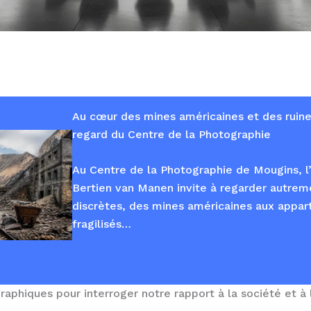
Au cœur des mines américaines et des ruines
regard du Centre de la Photographie
Au Centre de la Photographie de Mougins, 
Bertien van Manen invite à regarder autreme
discrètes, des mines américaines aux appa
fragilisés…
aphiques pour interroger notre rapport à la société et à l