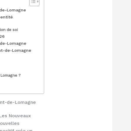
t-de-Lomagne
dentité
ion de soi
026
t-de-Lomagne
ont-de-Lomagne
e-Lomagne ?
mont-de-Lomagne
a Les Nouveaux
nouvelles
positif crée un