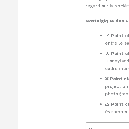
regard sur la sociét
Nostalgique des Po
📌
Point cl
entre le s
🎯
Point c
Disneyland
cadre inti
❌
Point cl
projection
photograp
🎁
Point c
événement 