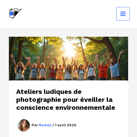
Aller
au
contenu
Ateliers ludiques de
photographie pour éveiller la
conscience environnementale
Par
Noémi
/
1 avril 2026