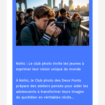
Nohic : Le club photo invite les jeunes à
exprimer leur vision unique du monde
À Nohic, le Club photo des Deux Ponts
prépare des ateliers pensés pour aider les
adolescents à transformer leurs images
du quotidien en véritables récits…