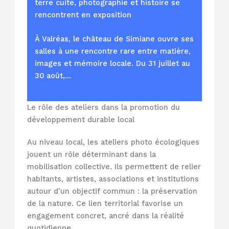
terre cuite, photographie et histoire se
rencontrent en exposition
À Valréas, le château de Simiane ouvre ses
salles à une rencontre rare entre matière,
images et mémoire locale. Du 31 juillet au
30 août,…
Le rôle des ateliers dans la promotion du
développement durable local
Au niveau local, les ateliers photo écologiques
jouent un rôle déterminant dans la
mobilisation collective. Ils permettent de relier
habitants, artistes, associations et institutions
autour d’un objectif commun : la préservation
de la nature. Ce lien territorial favorise un
engagement concret, ancré dans la réalité
quotidienne.