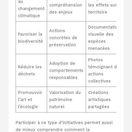
au
ré
compréhension
les effets sur le
changement
d’
des enjeux
territoire
climatique
e
Documentation
Actions
R
Favoriser la
visuelle des
concrètes de
du
biodiversité
espèces
préservation
so
menacées
Photos
Adoption de
Mo
Réduire les
témoignant des
comportements
ci
déchets
actions
responsables
am
collectives
Promouvoir
Valorisation du
Créations
In
l’art et
patrimoine
artistiques
di
l’écologie
naturel
partagées
cu
Participer à ce type d’initiatives permet aussi
de mieux comprendre comment la