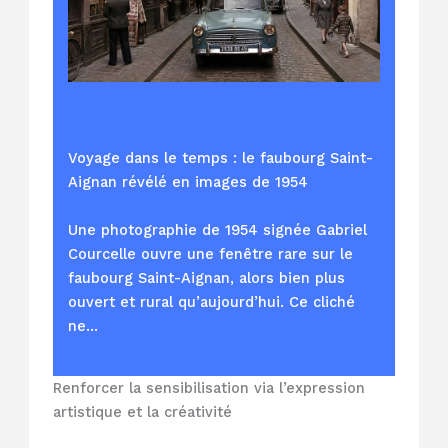
Voyage dans le temps : le faubourg Saint-
Aignan révélé en images de 1954
Une photographie de 1954 signée Gabriel
Courcelle ouvre une fenêtre rare sur le
faubourg Saint-Aignan, alors bien plus
ouvert et rural qu’aujourd’hui. Ce cliché
ne…
Renforcer la sensibilisation via l’expression
artistique et la créativité