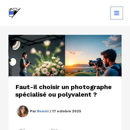
Aller
au
contenu
Faut-il choisir un photographe
spécialisé ou polyvalent ?
Par
Noémi
/
17 octobre 2025