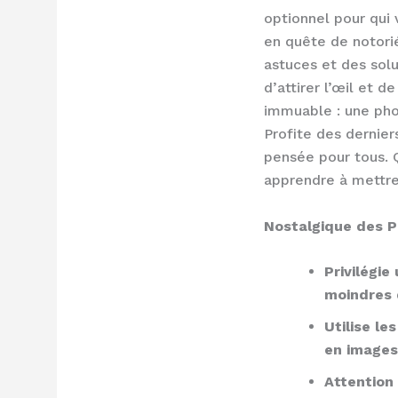
optionnel pour qui 
en quête de notorié
astuces et des sol
d’attirer l’œil et d
immuable : une phot
Profite des dernier
pensée pour tous. 
apprendre à mettre 
Nostalgique des Po
Privilégie
moindres 
Utilise le
en images 
Attention 