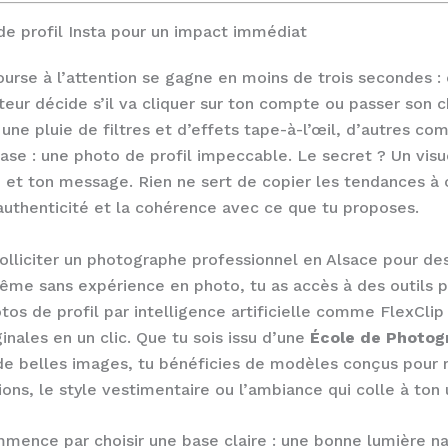
de profil Insta pour un impact immédiat
ourse à l’attention se gagne en moins de trois secondes : 
iteur décide s’il va cliquer sur ton compte ou passer son 
 une pluie de filtres et d’effets tape-à-l’œil, d’autres c
e : une photo de profil impeccable. Le secret ? Un visue
é et ton message. Rien ne sert de copier les tendances à 
’authenticité et la cohérence avec ce que tu proposes.
solliciter un photographe professionnel en Alsace pour des
ême sans expérience en photo, tu as accès à des outils p
os de profil par intelligence artificielle comme FlexClip 
ginales en un clic. Que tu sois issu d’une
École de Photog
e belles images, tu bénéficies de modèles conçus pour 
tions, le style vestimentaire ou l’ambiance qui colle à ton
ence par choisir une base claire : une bonne lumière na