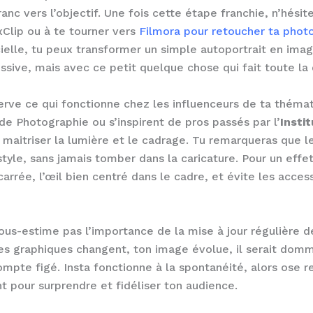
anc vers l’objectif. Une fois cette étape franchie, n’hésite
exClip ou à te tourner vers
Filmora pour retoucher ta phot
ficielle, tu peux transformer un simple autoportrait en i
sive, mais avec ce petit quelque chose qui fait toute la 
erve ce qui fonctionne chez les influenceurs de ta théma
de Photographie ou s’inspirent de pros passés par l’
Instit
maitriser la lumière et le cadrage. Tu remarqueras que le
 style, sans jamais tomber dans la caricature. Pour un eff
carrée, l’œil bien centré dans le cadre, et évite les acces
sous-estime pas l’importance de la mise à jour régulière 
ces graphiques changent, ton image évolue, il serait do
ompte figé. Insta fonctionne à la spontanéité, alors ose 
t pour surprendre et fidéliser ton audience.