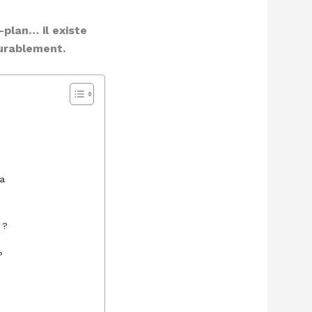
-plan… il existe
urablement.
a
 ?
?