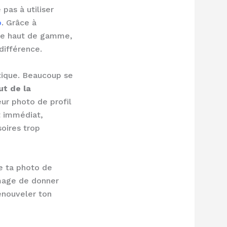
 pas à utiliser
o
. Grâce à
mage haut de gamme,
différence.
tique. Beaucoup se
ut de la
ur photo de profil
et immédiat,
soires trop
de ta photo de
mmage de donner
renouveler ton