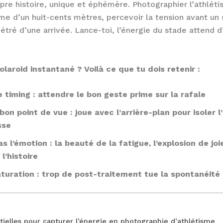
opre histoire, unique et éphémère. Photographier l’athléti
hme d’un huit-cents mètres, percevoir la tension avant un 
tré d’une arrivée. Lance-toi, l’énergie du stade attend d
laroid instantané ? Voilà ce que tu dois retenir :
e timing : attendre le bon geste prime sur la rafale
 bon point de vue : joue avec l’arrière-plan pour isoler 
sse
as l’émotion : la beauté de la fatigue, l’explosion de jo
l’histoire
saturation : trop de post-traitement tue la spontanéi
ielles pour capturer l’énergie en photographie d’athlétisme