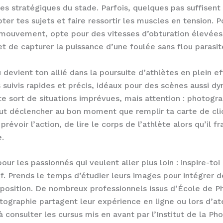
s stratégiques du stade. Parfois, quelques pas suffisent
pter tes sujets et faire ressortir les muscles en tension. P
 mouvement, opte pour des vitesses d’obturation élevées 
t de capturer la puissance d’une foulée sans flou parasit
 devient ton allié dans la poursuite d’athlètes en plein ef
 suivis rapides et précis, idéaux pour des scènes aussi 
, te sort de situations imprévues, mais attention : photogra
aut déclencher au bon moment que remplir ta carte de clic
prévoir l’action, de lire le corps de l’athlète alors qu’il fr
e.
pour les passionnés qui veulent aller plus loin : inspire-t
f. Prends le temps d’étudier leurs images pour intégrer 
osition. De nombreux professionnels issus d’École de P
graphie partagent leur expérience en ligne ou lors d’ate
à consulter les cursus mis en avant par l’Institut de la Ph