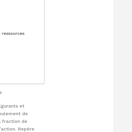
s ressources
e
lgurants et
roulement de
 fraction de
l’action. Repère