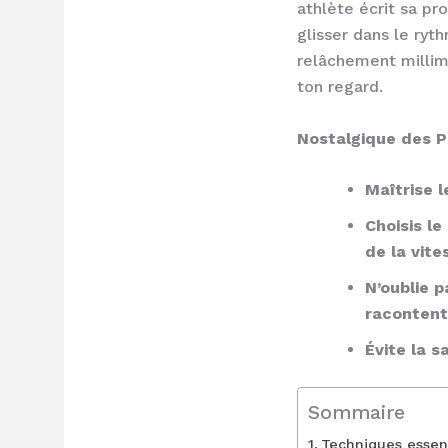
athlète écrit sa pr
glisser dans le ryt
relâchement millimé
ton regard.
Nostalgique des Po
Maîtrise l
Choisis le
de la vite
N’oublie p
racontent 
Évite la 
Sommaire
Techniques essent