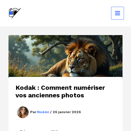
Aller
au
contenu
Kodak : Comment numériser
vos anciennes photos
Par
Noémi
/
26 janvier 2026