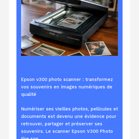
Epson v300 photo scanner : transformez
vos souvenirs en images numériques de
qualité
Numériser ses vieilles photos, pellicules et
documents est devenu une évidence pour
retrouver, partager et préserver ses
souvenirs. Le scanner Epson V300 Photo
tire son…