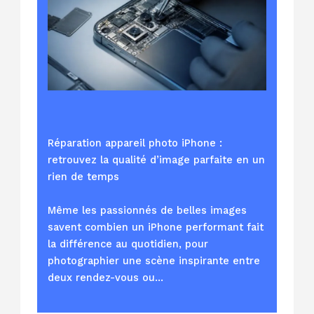
Réparation appareil photo iPhone :
retrouvez la qualité d’image parfaite en un
rien de temps
Même les passionnés de belles images
savent combien un iPhone performant fait
la différence au quotidien, pour
photographier une scène inspirante entre
deux rendez-vous ou…