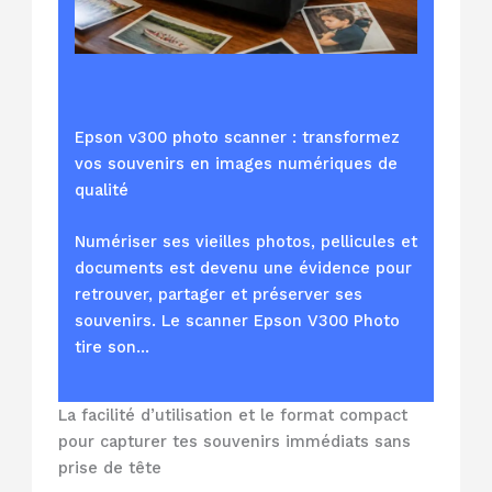
Epson v300 photo scanner : transformez
vos souvenirs en images numériques de
qualité
Numériser ses vieilles photos, pellicules et
documents est devenu une évidence pour
retrouver, partager et préserver ses
souvenirs. Le scanner Epson V300 Photo
tire son…
La facilité d’utilisation et le format compact
pour capturer tes souvenirs immédiats sans
prise de tête