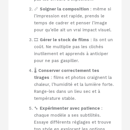
📏
Soigner la composition
: même si
l’impression est rapide, prends le
temps de cadrer et penser l’image
pour qu’elle ait un vrai impact visuel.
🎞️
Gérer le stock de films
: ils ont un
coût. Ne multiplie pas les clichés
inutilement et apprends à anticiper
pour ne pas gaspiller.
🌡️
Conserver correctement tes
tirages
: films et photos craignent la
chaleur, l’humidité et la lumière forte.
Range-les dans un lieu sec et à
température stable.
🔧
Expérimenter avec patience
:
chaque modèle a ses subtilités.
Essaye différents réglages et trouve
ton style en explorant les options