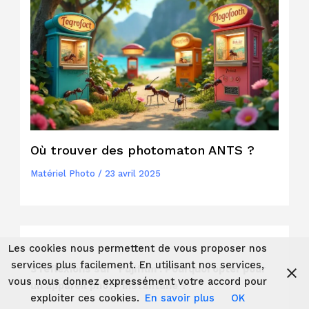
Où trouver des photomaton ANTS ?
Matériel Photo
/
23 avril 2025
Les cookies nous permettent de vous proposer nos
services plus facilement. En utilisant nos services,
3 réflexions sur “Fujifilm : Pourquoi opter pour
vous nous donnez expressément votre accord pour
un appareil photo instantané ?”
exploiter ces cookies.
En savoir plus
OK