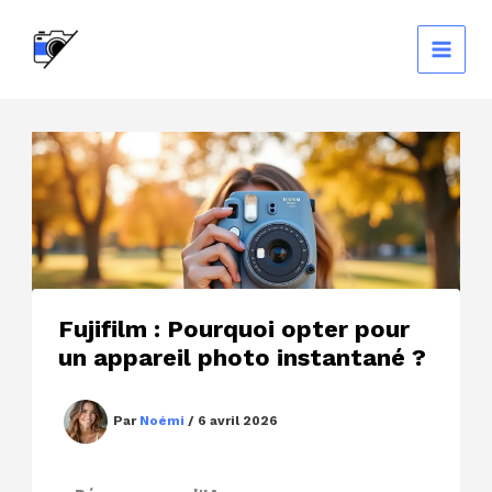
Aller
au
contenu
Fujifilm : Pourquoi opter pour
un appareil photo instantané ?
Par
Noémi
/
6 avril 2026