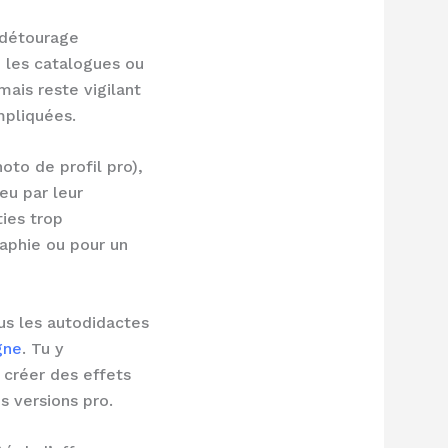
e détourage
 les catalogues ou
ais reste vigilant
mpliquées.
oto de profil pro),
eu par leur
ties trop
aphie ou pour un
ous les autodidactes
gne
. Tu y
 créer des effets
s versions pro.