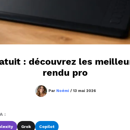
tuit : découvrez les meille
rendu pro
Par
Noémi
/
13 mai 2026
A :
lexity
Grok
Copilot