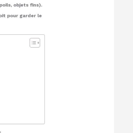
ils, objets fins).
oit pour garder le
o
6