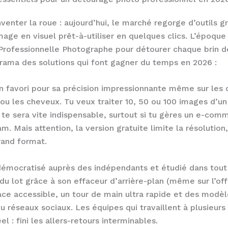
venter la roue : aujourd’hui, le marché regorge d’outils gr
age en visuel prêt-à-utiliser en quelques clics. L’époque o
Professionnelle Photographe pour détourer chaque brin 
norama des solutions qui font gagner du temps en 2026 :
 favori pour sa précision impressionnante même sur les 
ou les cheveux. Tu veux traiter 10, 50 ou 100 images d’u
 te sera vite indispensable, surtout si tu gères un e-co
m. Mais attention, la version gratuite limite la résolution
grand format.
émocratisé auprès des indépendants et étudié dans tout 
du lot grâce à son effaceur d’arrière-plan (même sur l’offr
ace accessible, un tour de main ultra rapide et des modèl
u réseaux sociaux. Les équipes qui travaillent à plusieurs
l : fini les allers-retours interminables.