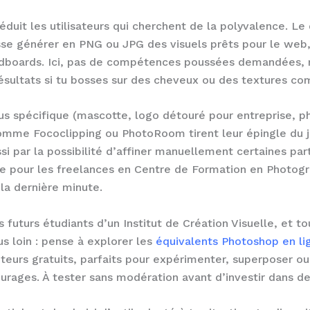
 séduit les utilisateurs qui cherchent de la polyvalence. L
sse générer en PNG ou JPG des visuels prêts pour le web,
dboards. Ici, pas de compétences poussées demandées, m
résultats si tu bosses sur des cheveux ou des textures co
us spécifique (mascotte, logo détouré pour entreprise, ph
mme Fococlipping ou PhotoRoom tirent leur épingle du j
ssi par la possibilité d’affiner manuellement certaines par
e pour les freelances en Centre de Formation en Photogr
la dernière minute.
es futurs étudiants d’un Institut de Création Visuelle, et t
us loin : pense à explorer les
équivalents Photoshop en li
teurs gratuits, parfaits pour expérimenter, superposer ou
ourages. À tester sans modération avant d’investir dans de