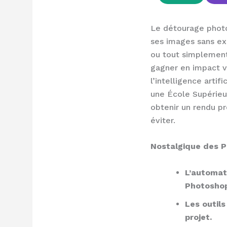
Le détourage photo 
ses images sans exp
ou tout simplement
gagner en impact vi
l’intelligence arti
une École Supérieu
obtenir un rendu pr
éviter.
Nostalgique des Po
L’automati
Photoshop
Les outils
projet.