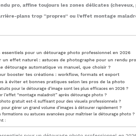
ndu pro, affine toujours les zones délicates (cheveux, po
arrière-plans trop “propres” ou l’effet montage maladr
ts essentiels pour un détourage photo professionnel en 2026
un effet naturel : astuces de photographe pour un rendu pr
 le détourage automatique vs manuel, que choisir ?
ur booster tes créations : workflow, formats et export
s à éviter et bonnes pratiques selon les pros de la photo
atuits pour le détourage d’image sont les plus efficaces en 2026 ?
r l’effet “montage maladroit” après détourage photo ?
hoto gratuit est-il suffisant pour des visuels professionnels ?
s pour gérer un grand volume d’images à détourer rapidement ?
s formations ou astuces avancées pour maîtriser le détourage photo ?
nt :
 essentiels pour un détourage photo professionnel en 202