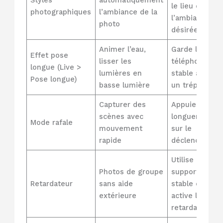
Styles
automatiquement
le lieu ou
photographiques
l’ambiance de la
l’ambiance
photo
désirée
Animer l’eau,
Garde le
Effet pose
lisser les
téléphone
longue (Live >
lumières en
stable avec
Pose longue)
basse lumière
un trépied
Capturer des
Appuie
scènes avec
longuement
Mode rafale
mouvement
sur le
rapide
déclencheur
Utilise un
Photos de groupe
support
Retardateur
sans aide
stable et
extérieure
active le
retardateur