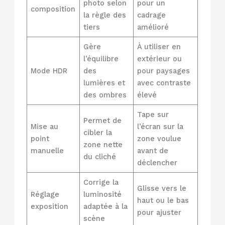
photo selon
pour un
composition
la règle des
cadrage
tiers
amélioré
Gère
À utiliser en
l’équilibre
extérieur ou
Mode HDR
des
pour paysages
lumières et
avec contraste
des ombres
élevé
Tape sur
Permet de
Mise au
l’écran sur la
cibler la
point
zone voulue
zone nette
manuelle
avant de
du cliché
déclencher
Corrige la
Glisse vers le
Réglage
luminosité
haut ou le bas
exposition
adaptée à la
pour ajuster
scène