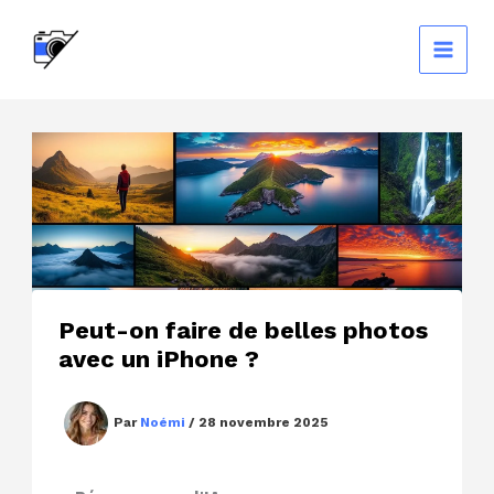
Aller
au
contenu
Peut-on faire de belles photos
avec un iPhone ?
Par
Noémi
/
28 novembre 2025