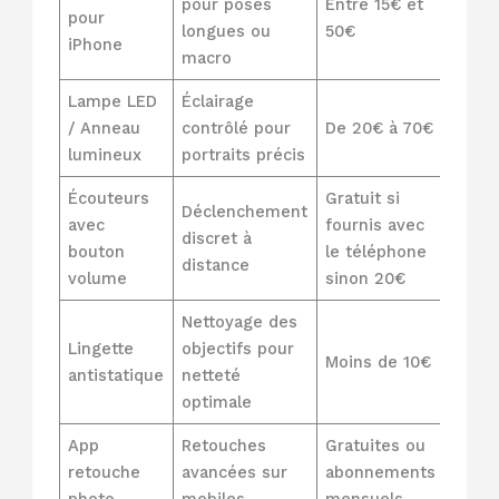
pour poses
Entre 15€ et
pour
longues ou
50€
iPhone
macro
Lampe LED
Éclairage
/ Anneau
contrôlé pour
De 20€ à 70€
lumineux
portraits précis
Écouteurs
Gratuit si
Déclenchement
avec
fournis avec
discret à
bouton
le téléphone
distance
volume
sinon 20€
Nettoyage des
Lingette
objectifs pour
Moins de 10€
antistatique
netteté
optimale
App
Retouches
Gratuites ou
retouche
avancées sur
abonnements
photo
mobiles
mensuels