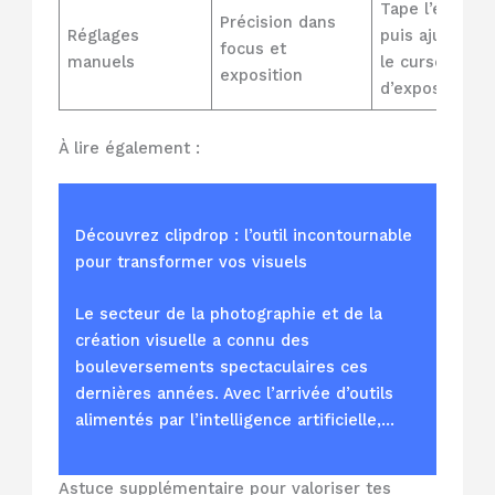
Tape l’écran
Précision dans
Réglages
puis ajuste
focus et
manuels
le curseur
exposition
d’exposition
À lire également :
Découvrez clipdrop : l’outil incontournable
pour transformer vos visuels
Le secteur de la photographie et de la
création visuelle a connu des
bouleversements spectaculaires ces
dernières années. Avec l’arrivée d’outils
alimentés par l’intelligence artificielle,…
Astuce supplémentaire pour valoriser tes