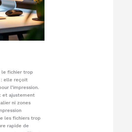
le fichier trop
: elle reçoit
our l’impression.
t et ajustement
alier ni zones
ompression
 les fichiers trop
ure rapide de