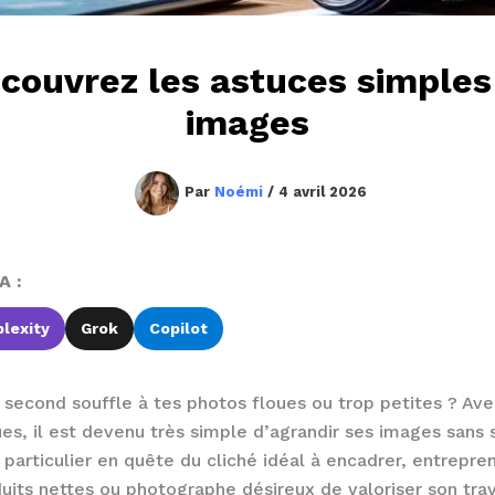
écouvrez les astuces simples
images
Par
Noémi
/
4 avril 2026
A :
lexity
Grok
Copilot
second souffle à tes photos floues ou trop petites ? Avec
es, il est devenu très simple d’agrandir ses images sans 
s particulier en quête du cliché idéal à encadrer, entrepre
its nettes ou photographe désireux de valoriser son travai