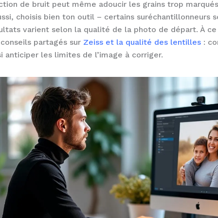
ction de bruit peut même adoucir les grains trop marqués
si, choisis bien ton outil – certains suréchantillonneurs 
sultats varient selon la qualité de la photo de départ. À ce
 conseils partagés sur
Zeiss et la qualité des lentilles
: co
i anticiper les limites de l’image à corriger.