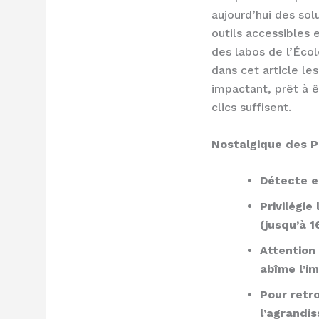
aujourd’hui des solu
outils accessibles 
des labos de l’Éco
dans cet article l
impactant, prêt à 
clics suffisent.
Nostalgique des Po
Détecte e
Privilégie
(jusqu’à 1
Attention
abîme l’im
Pour retro
l’agrandi