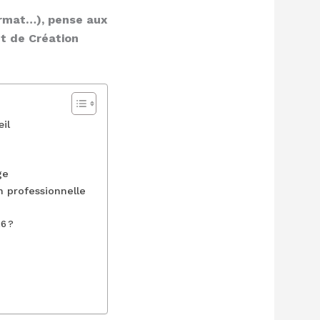
ormat…), pense aux
t de Création
il
ge
n professionnelle
26 ?