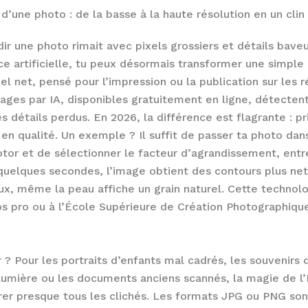
 d’une photo : de la basse à la haute résolution en un clin
r une photo rimait avec pixels grossiers et détails baveu
nce artificielle, tu peux désormais transformer une simple
l net, pensé pour l’impression ou la publication sur les 
ages par IA, disponibles gratuitement en ligne, détecten
s détails perdus. En 2026, la différence est flagrante : pri
en qualité. Un exemple ? Il suffit de passer ta photo dan
r et de sélectionner le facteur d’agrandissement, entre 
n quelques secondes, l’image obtient des contours plus net
ux, même la peau affiche un grain naturel. Cette technol
os pro ou à l’École Supérieure de Création Photographiqu
r ? Pour les portraits d’enfants mal cadrés, les souvenirs
lumière ou les documents anciens scannés, la magie de l
rer presque tous les clichés. Les formats JPG ou PNG sont