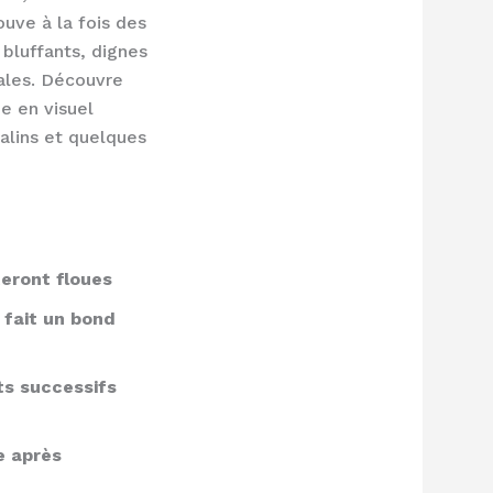
ouve à la fois des
 bluffants, dignes
ales. Découvre
e en visuel
alins et quelques
teront floues
é fait un bond
ts successifs
e après